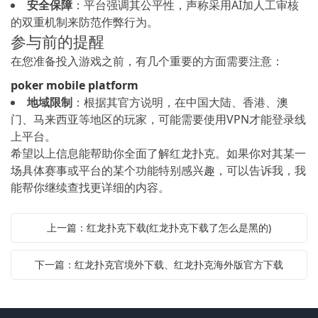
安全保障
：平台强调其公平性，声称采用AI加人工审核
的双重机制来防范作弊行为。
参与前的提醒
在您准备投入游戏之前，有几个重要的方面需要注意：
poker mobile platform
地域限制
：根据其官方说明，在中国大陆、香港、澳
门、马来西亚等地区的玩家，可能需要使用VPN才能登录线
上平台。
希望以上信息能帮助你全面了解红龙扑克。如果你对其某一
场具体赛事或平台的某个功能特别感兴趣，可以告诉我，我
能帮你继续查找更详细的内容。
上一篇：红龙扑克下载(红龙扑克下载了怎么是黑的)
下一篇：红龙扑克官境外下载、红龙扑克海外版官方下载