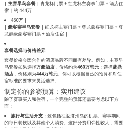
|
主赛早鸟套餐
| 青龙杯门票 + 红龙杯主赛事门票 + 酒店住
宿 | 约 444万
460万 |
|
豪客赛早鸟套餐
| 红龙杯主赛门票 + 尊龙豪客赛门票 + 尊
龙超级豪客赛门票 + 酒店住宿 |
|
套餐选择与价格差异
套餐价格会因合作的酒店品牌不同而有差异。例如，主赛早
鸟套餐如果选择
万豪酒店
，价格约为
460万韩元
；选择
蓝鼎
酒店
，价格则为
444万韩元
。你可以根据自己的预算和对住
宿标准的要求来灵活选择。
制定你的参赛预算：实用建议
除了赛事买入和住宿，一个完整的预算还需要考虑以下方
面：
旅行与生活开支
：这包括往返济州岛的机票、赛事期间
的每日餐饮以及其他个人消费。这部分费用弹性较大，需要