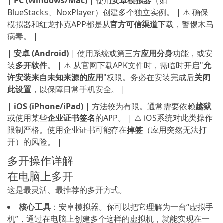
|
PC (Windows/Mac)
| 使用
安卓模拟器
（如
BlueStacks、NoxPlayer）创建多个独立实例。 | ⚠️ 确保
模拟器和红龙扑克APP都是从
官方可信渠道
下载，警惕木马
病毒。 |
|
安卓 (Android)
| 使用系统或第三方
应用分身
功能，或安
装
多开软件
。 | ⚠️ 从官网下载APK文件时，需临时开启"
允
许安装来自未知来源的应用
"权限。务必在安装完成后
关闭
此设置
，以保障日常手机安全。 |
|
iOS (iPhone/iPad)
| 方法较为有限。通常需要依赖
越狱
或使用某些
企业证书签名
的APP。 | ⚠️ iOS系统对此类操作
限制严格。使用企业证书可能存在
掉签
（应用突然无法打
开）的风险。 |
多开操作详解
在电脑上多开
这是最灵活、最推荐的多开方式。
核心工具
：安卓模拟器。你可以把它理解为一台“虚拟手
机”，通过在电脑上创建多个这样的虚拟机，就能实现在一